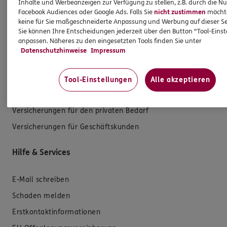
Inhalte und Werbeanzeigen zur Verfügung zu stellen, z.B. durch die N
Facebook Audiences oder Google Ads. Falls Sie
nicht zustimmen
möchten
keine für Sie maßgeschneiderte Anpassung und Werbung auf dieser Se
Sie können Ihre Entscheidungen jederzeit über den Button "Tool-Eins
Produkte
anpassen. Näheres zu den eingesetzten Tools finden Sie unter
Datenschutzhinweise
Impressum
Zahnversicherungen
Kfz-Versicherung
Tool-Einstellungen
Alle akzeptieren
Krankenversicherung
Versicherungen für den privaten Bedarf
Versicherungen für Geschäftskunden
Hilfe & Services
E-Mail schreiben
Schaden melden
Erstkontaktinformationen