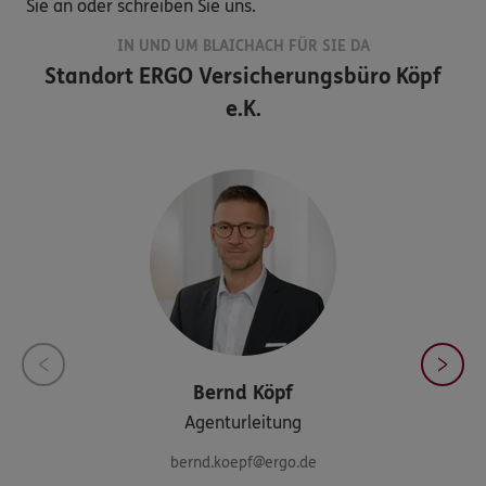
Sie an oder schreiben Sie uns.
IN UND UM BLAICHACH FÜR SIE DA
Standort
ERGO Versicherungsbüro Köpf
e.K.
Bernd
Köpf
Agenturleitung
bernd.koepf@ergo.de