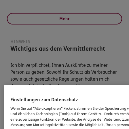
Mehr
HINWEIS
Wichtiges aus dem Vermittlerrecht
Ich bin verpflichtet, Ihnen Auskünfte zu meiner
Person zu geben. Sowohl Ihr Schutz als Verbraucher
sowie auch gesetzliche Regelungen halten mich
dazu an. Ich biete Beratung an, für die
Versicherungsvermittlung erhalte ich Provision,
Einstellungen zum Datenschutz
ferner sonstige Zuwendungen.
Wenn Sie auf "Alle akzeptieren" klicken, stimmen Sie der Speicherung 
Mehr Informationen
und ähnlichen Technologien (Tools) auf Ihrem Gerät zu. Dadurch ermö
eine zuverlässige Funktion der Website, die Analyse der Websitenutzun
Messung von Marketingaktivitäten sowie die Möglichkeit, Ihnen persona