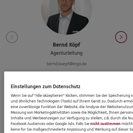
Bernd
Köpf
Agenturleitung
bernd.koepf@ergo.de
Einstellungen zum Datenschutz
Kontakt aufnehmen
Wenn Sie auf "Alle akzeptieren" klicken, stimmen Sie der Speicherung 
und ähnlichen Technologien (Tools) auf Ihrem Gerät zu. Dadurch ermö
eine zuverlässige Funktion der Website, die Analyse der Websitenutzun
Messung von Marketingaktivitäten sowie die Möglichkeit, Ihnen persona
HINWEIS
Inhalte und Werbeanzeigen zur Verfügung zu stellen, z.B. durch die N
Wichtiges aus dem Vermittlerrecht
Facebook Audiences oder Google Ads. Falls Sie
nicht zustimmen
möchten
keine für Sie maßgeschneiderte Anpassung und Werbung auf dieser Se