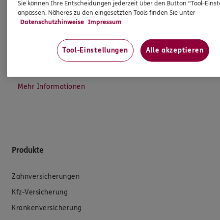
Sie können Ihre Entscheidungen jederzeit über den Button "Tool-Eins
Ich bin verpflichtet, Ihnen Auskünfte zu meiner
anpassen. Näheres zu den eingesetzten Tools finden Sie unter
Person zu geben. Sowohl Ihr Schutz als Verbraucher
Datenschutzhinweise
Impressum
sowie auch gesetzliche Regelungen halten mich
dazu an. Ich biete Beratung an, für die
Tool-Einstellungen
Alle akzeptieren
Versicherungsvermittlung erhalte ich Provision,
ferner sonstige Zuwendungen.
Mehr Informationen
Produkte
Zahnversicherungen
Kfz-Versicherung
Krankenversicherung