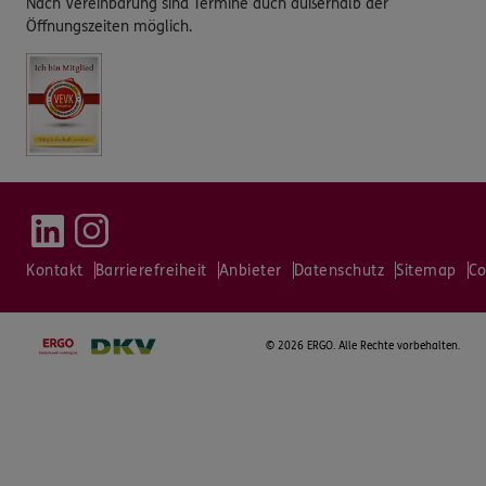
Nach Vereinbarung sind Termine auch außerhalb der
Öffnungszeiten möglich.
Kontakt
Barrierefreiheit
Anbieter
Datenschutz
Sitemap
Co
©
2026 ERGO. Alle Rechte vorbehalten.