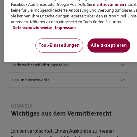
Facebook Audiences oder Google Ads. Falls Sie
nicht zustimmen
möchten
keine für Sie maßgeschneiderte Anpassung und Werbung auf dieser Se
Sie können Ihre Entscheidungen jederzeit über den Button "Tool-Eins
Weitere Kontaktmöglichkeiten
anpassen. Näheres zu den eingesetzten Tools finden Sie unter
Datenschutzhinweise
Impressum
Postanschrift
Tool-Einstellungen
Alle akzeptieren
Anfahrt
Verbraucherschlichtungsstellen
Lob und Beschwerde
HINWEIS
Wichtiges aus dem Vermittlerrecht
Ich bin verpflichtet, Ihnen Auskünfte zu meiner