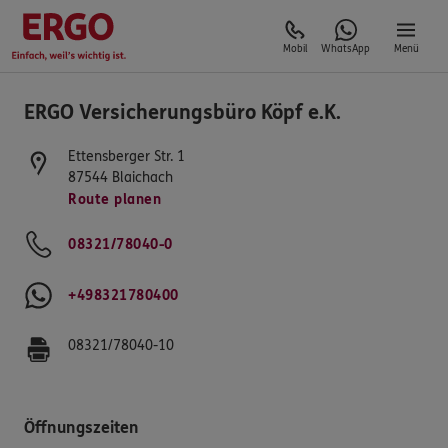
Mobil
WhatsApp
Menü
ERGO Versicherungsbüro Köpf e.K.
Ettensberger Str. 1
87544
Blaichach
Route planen
08321/78040-0
+498321780400
08321/78040-10
Öffnungszeiten