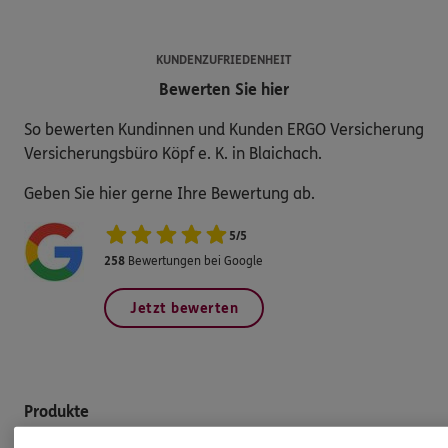
KUNDENZUFRIEDENHEIT
Bewerten Sie hier
So bewerten Kundinnen und Kunden ERGO Versicherung
Versicherungsbüro Köpf e. K. in Blaichach.
Geben Sie hier gerne Ihre Bewertung ab.
5
/
5
258
Bewertungen bei Google
Jetzt bewerten
Produkte