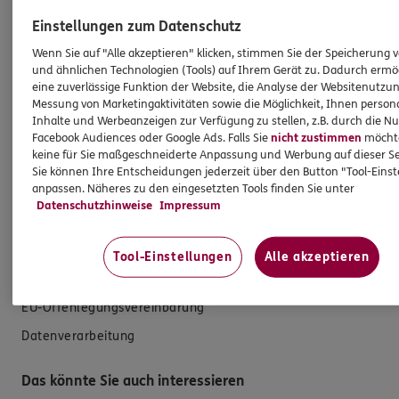
Zahnversicherungen
Einstellungen zum Datenschutz
Kfz-Versicherung
Wenn Sie auf "Alle akzeptieren" klicken, stimmen Sie der Speicherung 
und ähnlichen Technologien (Tools) auf Ihrem Gerät zu. Dadurch ermö
Krankenversicherung
eine zuverlässige Funktion der Website, die Analyse der Websitenutzun
Versicherungen für den privaten Bedarf
Messung von Marketingaktivitäten sowie die Möglichkeit, Ihnen persona
Inhalte und Werbeanzeigen zur Verfügung zu stellen, z.B. durch die N
Versicherungen für Geschäftskunden
Facebook Audiences oder Google Ads. Falls Sie
nicht zustimmen
möchten
keine für Sie maßgeschneiderte Anpassung und Werbung auf dieser Se
Sie können Ihre Entscheidungen jederzeit über den Button "Tool-Eins
Hilfe & Services
anpassen. Näheres zu den eingesetzten Tools finden Sie unter
Datenschutzhinweise
Impressum
E-Mail schreiben
Schaden melden
Tool-Einstellungen
Alle akzeptieren
Erstkontaktinformationen
EU-Offenlegungsvereinbarung
Datenverarbeitung
Das könnte Sie auch interessieren