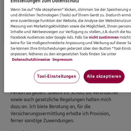
Einstellungen zum Datenschutz
Wenn Sie auf "Alle akzeptieren" klicken, stimmen Sie der Speicherung 
Apps & Mobile Services
und ähnlichen Technologien (Tools) auf Ihrem Gerät zu. Dadurch ermö
eine zuverlässige Funktion der Website, die Analyse der Websitenutzun
Messung von Marketingaktivitäten sowie die Möglichkeit, Ihnen persona
Mehr
Inhalte und Werbeanzeigen zur Verfügung zu stellen, z.B. durch die N
Facebook Audiences oder Google Ads. Falls Sie
nicht zustimmen
möchten
keine für Sie maßgeschneiderte Anpassung und Werbung auf dieser Se
Sie können Ihre Entscheidungen jederzeit über den Button "Tool-Eins
anpassen. Näheres zu den eingesetzten Tools finden Sie unter
Datenschutzhinweise
Impressum
HINWEIS
Wichtiges aus dem Vermittlerrecht
Tool-Einstellungen
Alle akzeptieren
Ich bin verpflichtet, Ihnen Auskünfte zu meiner
Person zu geben. Sowohl Ihr Schutz als Verbraucher
sowie auch gesetzliche Regelungen halten mich
dazu an. Ich biete Beratung an, für die
Versicherungsvermittlung erhalte ich Provision,
ferner sonstige Zuwendungen.