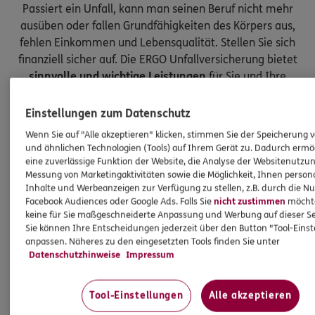
Passiert ein Unfall, kann man seinen Beruf nicht mehr
ausüben oder fallen Grundfähigkeiten des Körpers aus,
fehlen Einkommen und Lebensqualität. Stellen Sie sich
finanziell sicher auf. Die ERGO Unfallversicherung bietet
sinnvolle und wichtige Leistungen
für Sie und Ihre
Kinder.
Einstellungen zum Datenschutz
Wenn Sie auf "Alle akzeptieren" klicken, stimmen Sie der Speicherung 
und ähnlichen Technologien (Tools) auf Ihrem Gerät zu. Dadurch ermö
eine zuverlässige Funktion der Website, die Analyse der Websitenutzun
Messung von Marketingaktivitäten sowie die Möglichkeit, Ihnen persona
Inhalte und Werbeanzeigen zur Verfügung zu stellen, z.B. durch die N
Facebook Audiences oder Google Ads. Falls Sie
nicht zustimmen
möchten
keine für Sie maßgeschneiderte Anpassung und Werbung auf dieser Se
Sie können Ihre Entscheidungen jederzeit über den Button "Tool-Eins
anpassen. Näheres zu den eingesetzten Tools finden Sie unter
Datenschutzhinweise
Impressum
Tool-Einstellungen
Alle akzeptieren