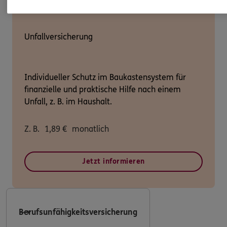
Unfallversicherung
Individueller Schutz im Baukastensystem für
finanzielle und praktische Hilfe nach einem
Unfall, z. B. im Haushalt.
Z. B.
1,89
€
monatlich
Jetzt informieren
Berufsunfähigkeitsversicherung