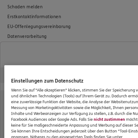
Schaden melden
Erstkontaktinformationen
EU-Offenlegungsvereinbarung
Datenverarbeitung
Das könnte Sie auch interessieren
Unsere Agentur
Standorte
Einstellungen zum Datenschutz
Teampartner
Wenn Sie auf "Alle akzeptieren" klicken, stimmen Sie der Speicherung 
und ähnlichen Technologien (Tools) auf Ihrem Gerät zu. Dadurch ermö
eine zuverlässige Funktion der Website, die Analyse der Websitenutzun
ERGO Versicherungsbüro Köpf e.K.
Messung von Marketingaktivitäten sowie die Möglichkeit, Ihnen persona
Inhalte und Werbeanzeigen zur Verfügung zu stellen, z.B. durch die N
Facebook Audiences oder Google Ads. Falls Sie
nicht zustimmen
möchten
Bezirksdirektion
keine für Sie maßgeschneiderte Anpassung und Werbung auf dieser Se
Sie können Ihre Entscheidungen jederzeit über den Button "Tool-Eins
Ettensberger Str. 1
anpassen. Näheres zu den eingesetzten Tools finden Sie unter